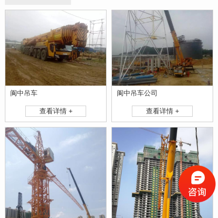
阆中吊车
阆中吊车公司
查看详情 +
查看详情 +