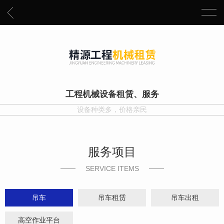
工程机械设备租赁、服务
设备种类多，价格亲民
服务项目
SERVICE ITEMS
吊车
吊车租赁
吊车出租
高空作业平台